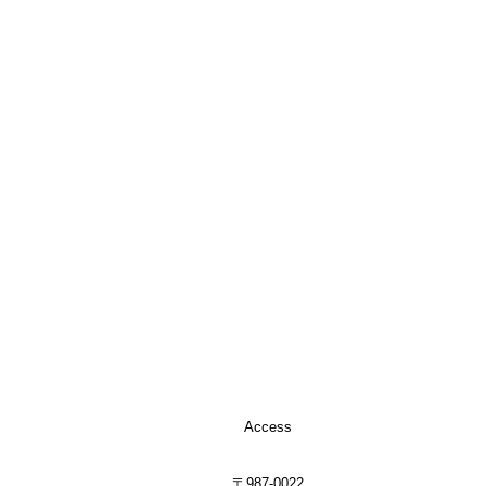
Access
〒987-0022