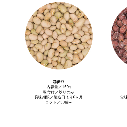
秘伝豆
内容量／150g
味付け／炒りのみ
賞味期限／製造日より6ヶ月
賞
ロット／30袋～