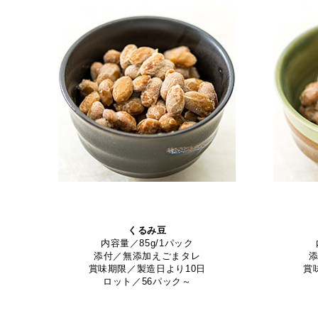
くるみ豆
内容量／85g/1パック
添付／無添加えごまタレ
賞味期限／製造日より10日
賞
ロット／56パック～