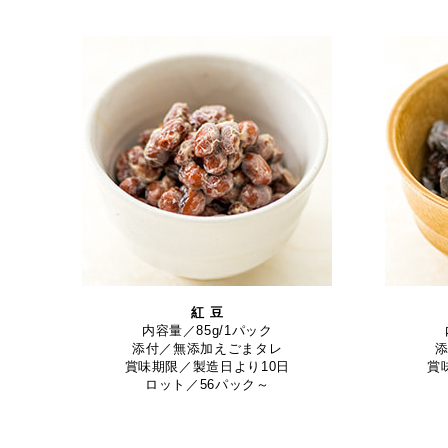
紅 豆
内容量／85g/1パック
添付／無添加えごまタレ
賞味期限／製造日より10日
賞
ロット／56パック～