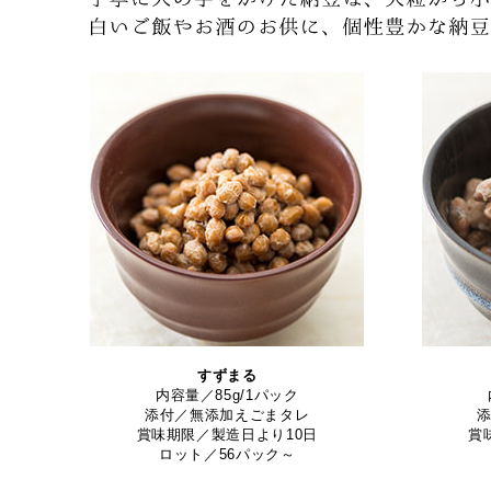
すずまる
内容量／85g/1パック
添付／無添加えごまタレ
賞味期限／製造日より10日
賞
ロット／56パック～